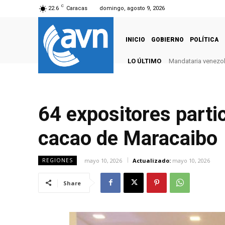
C
22.6
Caracas
domingo, agosto 9, 2026
INICIO
GOBIERNO
POLÍTICA
LO ÚLTIMO
Mandataria venezola
64 expositores partic
cacao de Maracaib
mayo 10, 2026
Actualizado:
mayo 10, 2026
REGIONES
Share