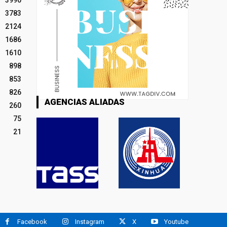
3990
3783
2124
1686
1610
898
853
826
AGENCIAS ALIADAS
260
75
21
Facebook
Instagram
X
Youtube