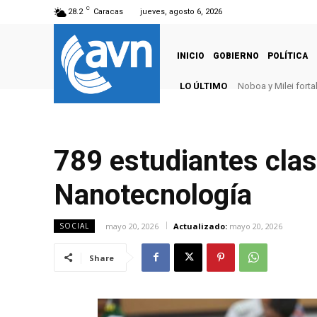
C
28.2
Caracas
jueves, agosto 6, 2026
INICIO
GOBIERNO
POLÍTICA
LO ÚLTIMO
Noboa y Milei fort
789 estudiantes clas
Nanotecnología
mayo 20, 2026
Actualizado:
mayo 20, 2026
SOCIAL
Share