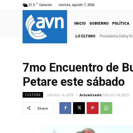
C
21.5
Caracas
viernes, agosto 7, 2026
INICIO
GOBIERNO
POLÍTICA
LO ÚLTIMO
Presidenta Delcy R
7mo Encuentro de Bur
Petare este sábado
febrero 14, 2025
Actualizado:
febrero 14, 2025
CULTURA
Share