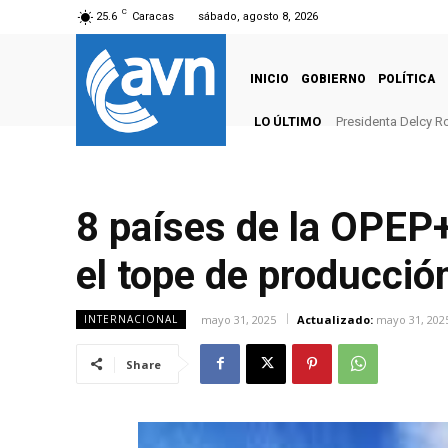
C
25.6
Caracas
sábado, agosto 8, 2026
INICIO
GOBIERNO
POLÍTICA
LO ÚLTIMO
Presidenta Delcy Ro
8 países de la OPEP
el tope de producción
mayo 31, 2025
Actualizado:
mayo 31, 202
INTERNACIONAL
Share