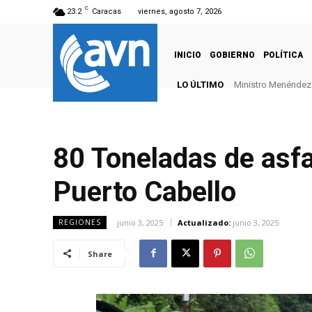
C
23.2
Caracas
viernes, agosto 7, 2026
INICIO
GOBIERNO
POLÍTICA
LO ÚLTIMO
Ministro Menéndez: 
80 Toneladas de asfal
Puerto Cabello
junio 3, 2025
Actualizado:
junio 3, 2025
REGIONES
Share