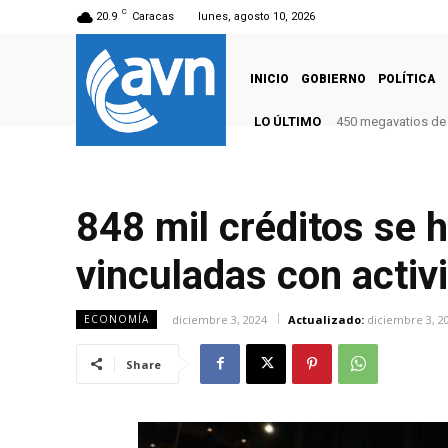
C
20.9
Caracas
lunes, agosto 10, 2026
INICIO
GOBIERNO
POLÍTICA
LO ÚLTIMO
450 megavatios de 
848 mil créditos se 
vinculadas con acti
diciembre 3, 2024
Actualizado:
diciembre 3, 2
ECONOMÍA
Share