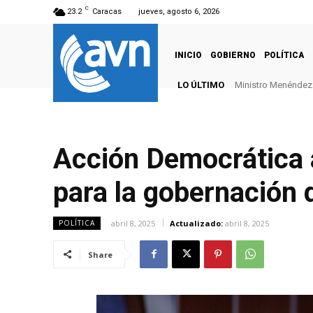
C
23.2
Caracas
jueves, agosto 6, 2026
INICIO
GOBIERNO
POLÍTICA
LO ÚLTIMO
Ministro Menéndez: 
Acción Democrática 
para la gobernación 
abril 8, 2025
Actualizado:
abril 8, 2025
POLÍTICA
Share