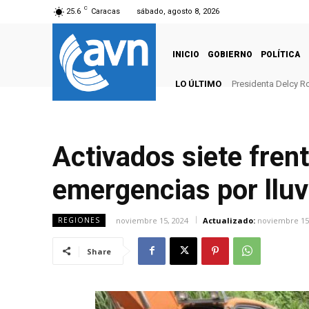
C
25.6
Caracas
sábado, agosto 8, 2026
INICIO
GOBIERNO
POLÍTICA
LO ÚLTIMO
Presidenta Delcy Ro
Activados siete fren
emergencias por lluvi
noviembre 15, 2024
Actualizado:
noviembre 15
REGIONES
Share