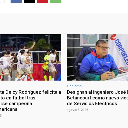
Gobierno
a Delcy Rodríguez felicita a
Designan al ingeniero José 
nto en fútbol tras
Betancourt como nuevo vic
arse campeona
de Servicios Eléctricos
mericana
agosto 8, 2026
6