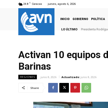
C
24.8
Caracas
jueves, agosto 6, 2026
INICIO
GOBIERNO
POLÍTICA
LO ÚLTIMO
Presidenta Rodrígue
Activan 10 equipos de
Barinas
junio 8, 2026
Actualizado:
junio 8, 2026
REGIONES
Share