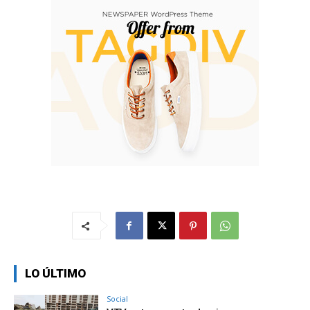
LO ÚLTIMO
Social