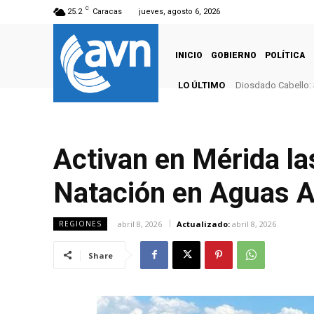
C
25.2
Caracas
jueves, agosto 6, 2026
INICIO
GOBIERNO
POLÍTICA
LO ÚLTIMO
Diosdado Cabello: 
Activan en Mérida l
Natación en Aguas A
abril 8, 2026
Actualizado:
abril 8, 2026
REGIONES
Share