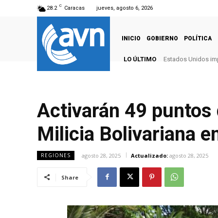
C
28.2
Caracas
jueves, agosto 6, 2026
INICIO
GOBIERNO
POLÍTICA
LO ÚLTIMO
Estados Unidos imp
Activarán 49 puntos 
Milicia Bolivariana 
agosto 28, 2025
Actualizado:
agosto 28, 2025
REGIONES
Share