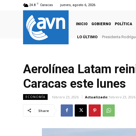
C
24.8
Caracas
jueves, agosto 6, 2026
INICIO
GOBIERNO
POLÍTICA
LO ÚLTIMO
Presidenta Rodrígue
Aerolínea Latam rein
Caracas este lunes
febrero 23, 2026
Actualizado:
febrero 23, 2026
ECONOMÍA
Share