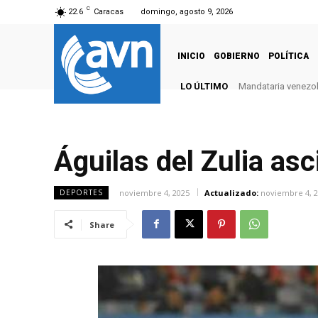
C
22.6
Caracas
domingo, agosto 9, 2026
INICIO
GOBIERNO
POLÍTICA
LO ÚLTIMO
Mandataria venezola
Águilas del Zulia as
noviembre 4, 2025
Actualizado:
noviembre 4, 
DEPORTES
Share