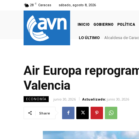
C
28
Caracas
sábado, agosto 8, 2026
INICIO
GOBIERNO
POLÍTICA
LO ÚLTIMO
Alcaldesa de Caraca
Air Europa reprogram
Valencia
junio 30, 2026
Actualizado:
junio 30, 2026
ECONOMÍA
Share