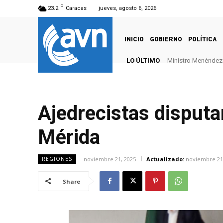
C
23.2
Caracas
jueves, agosto 6, 2026
INICIO
GOBIERNO
POLÍTICA
LO ÚLTIMO
Ministro Menéndez: Urge
Presidenta Delcy Ro
Ajedrecistas disputa
Mérida
noviembre 21, 2025
Actualizado:
noviembre 21
REGIONES
Share