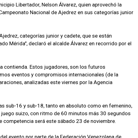
unicipio Libertador, Nelson Álvarez, quien aprovechó la
el Campeonato Nacional de Ajedrez en sus categorías junior
edrez, categorías junior y cadete, que se están
o Mérida", declaró el alcalde Álvarez en recorrido por el
a contienda. Estos jugadores, son los futuros
imos eventos y compromisos internacionales (de la
laraciones, analizadas este viernes por la Agencia
rías sub-16 y sub-18, tanto en absoluto como en femenino,
e juego suizo, con ritmo de 60 minutos más 30 segundos
 de competencia será este sábado 23 de noviembre.
ón del evento por parte de la Federación Venezolana de