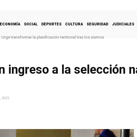
ECONOMÍA
SOCIAL
DEPORTES
CULTURA
SEGURIDAD
JUDICIALES
 transformar la planificación territorial tras los sismos
dríguez celebró el histórico triunfo de la selección femenina de baloncesto
n ingreso a la selección n
, 2025