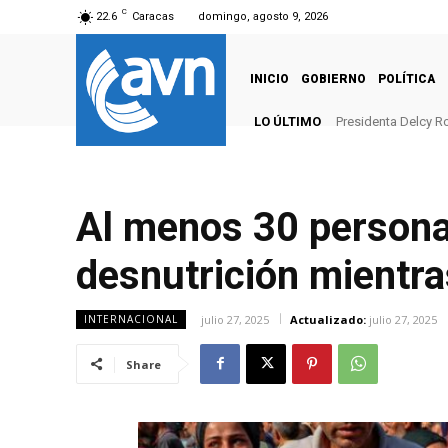
C
22.6
Caracas
domingo, agosto 9, 2026
INICIO
GOBIERNO
POLÍTICA
LO ÚLTIMO
Presidenta Delcy R
Al menos 30 persona
desnutrición mientr
julio 27, 2025
Actualizado:
julio 27, 2025
INTERNACIONAL
Share