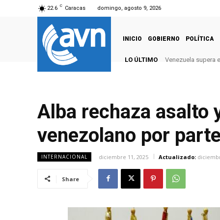
C
22.6
Caracas
domingo, agosto 9, 2026
INICIO
GOBIERNO
POLÍTICA
LO ÚLTIMO
Venezuela supera el
Alba rechaza asalto 
venezolano por part
diciembre 11, 2025
Actualizado:
diciembr
INTERNACIONAL
Share