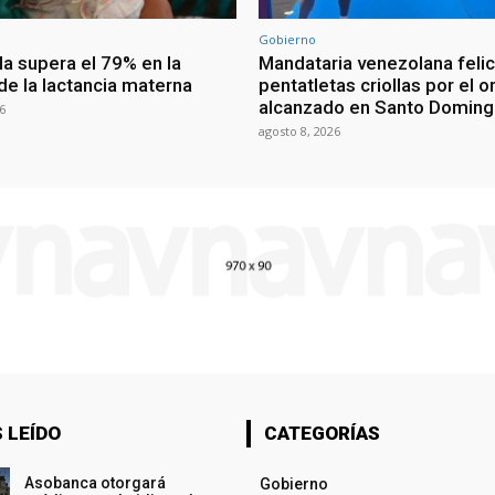
Gobierno
a supera el 79% en la
Mandataria venezolana felic
de la lactancia materna
pentatletas criollas por el o
alcanzado en Santo Domin
6
agosto 8, 2026
 LEÍDO
CATEGORÍAS
Asobanca otorgará
Gobierno