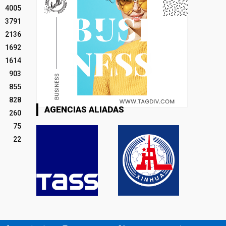
4005
3791
2136
1692
1614
903
855
828
AGENCIAS ALIADAS
260
75
22