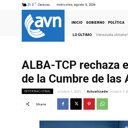
C
21.3
Caracas
miércoles, agosto 5, 2026
INICIO
GOBIERNO
POLÍTICA
LO ÚLTIMO
Venezuela obtiene 
ALBA-TCP rechaza ex
de la Cumbre de las
octubre 1, 2025
Actualizado:
octubre 1, 
INTERNACIONAL
Share