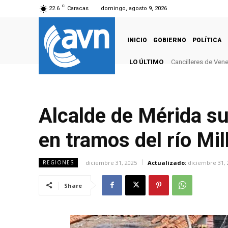
C
22.6
Caracas
domingo, agosto 9, 2026
INICIO
GOBIERNO
POLÍTICA
LO ÚLTIMO
Cancilleres de Ven
Alcalde de Mérida su
en tramos del río Mil
diciembre 31, 2025
Actualizado:
diciembre 31, 
REGIONES
Share