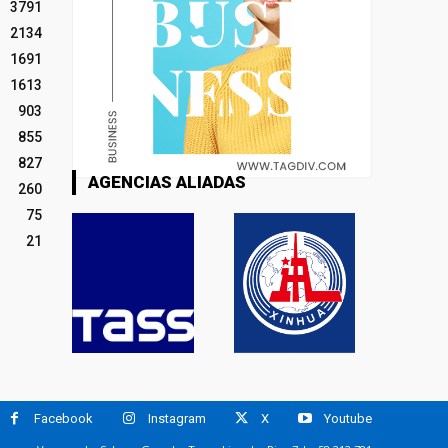
3791
2134
1691
1613
903
855
827
AGENCIAS ALIADAS
260
75
21
Facebook
Instagram
X
Youtube