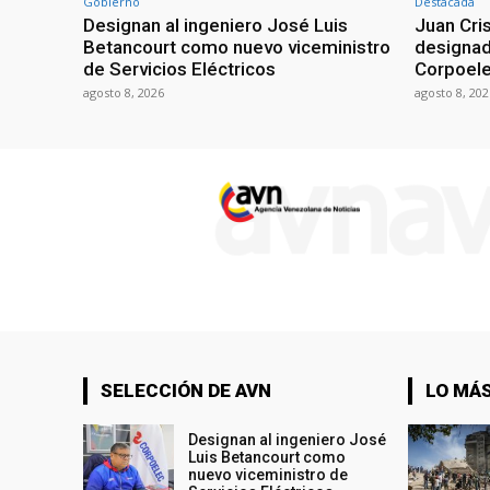
Gobierno
Destacada
Designan al ingeniero José Luis
Juan Cri
Betancourt como nuevo viceministro
designad
de Servicios Eléctricos
Corpoel
agosto 8, 2026
agosto 8, 202
SELECCIÓN DE AVN
LO MÁS
Designan al ingeniero José
Luis Betancourt como
nuevo viceministro de