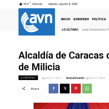
C
25.6
Caracas
sábado, agosto 8, 2026
INICIO
GOBIERNO
POLÍTICA
LO ÚLTIMO
Juan Crisóstomo F
Alcaldía de Caracas 
de Milicia
agosto 27, 2025
Actualizado:
agosto 27, 2025
GOBIERNO
Share