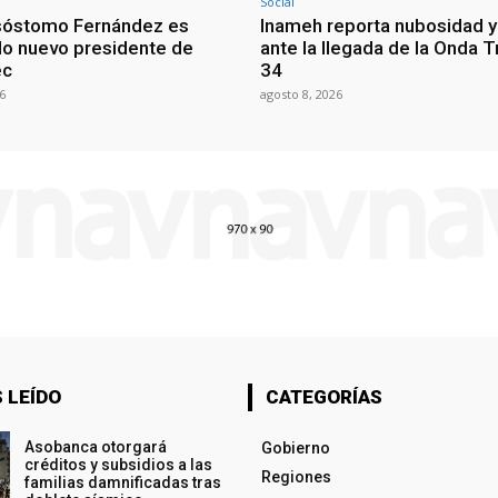
Social
sóstomo Fernández es
Inameh reporta nubosidad y 
o nuevo presidente de
ante la llegada de la Onda T
ec
34
6
agosto 8, 2026
 LEÍDO
CATEGORÍAS
Asobanca otorgará
Gobierno
créditos y subsidios a las
Regiones
familias damnificadas tras