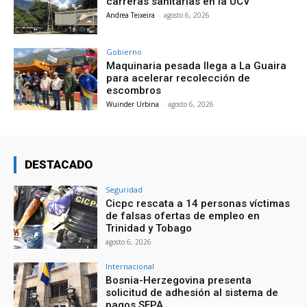
carreras sanitarias en la UCV
Andrea Teixeira
-
agosto 6, 2026
Gobierno
Maquinaria pesada llega a La Guaira
para acelerar recolección de
escombros
Wuinder Urbina
-
agosto 6, 2026
DESTACADO
Seguridad
Cicpc rescata a 14 personas víctimas
de falsas ofertas de empleo en
Trinidad y Tobago
agosto 6, 2026
Internacional
Bosnia-Herzegovina presenta
solicitud de adhesión al sistema de
pagos SEPA