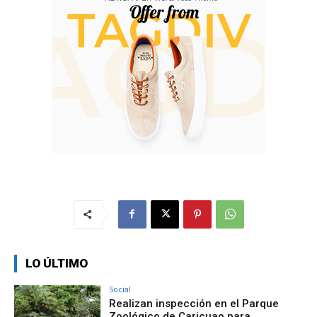
LO ÚLTIMO
Social
Realizan inspección en el Parque
Zoológico de Caricuao para