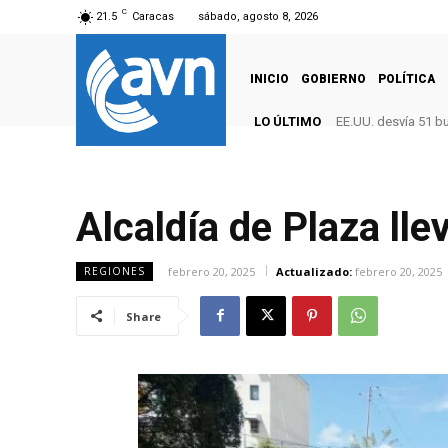
C
21.5
Caracas
sábado, agosto 8, 2026
INICIO
GOBIERNO
POLÍTICA
LO ÚLTIMO
EE.UU. desvía 51 b
Alcaldía de Plaza lle
febrero 20, 2025
Actualizado:
febrero 20, 2025
REGIONES
Share