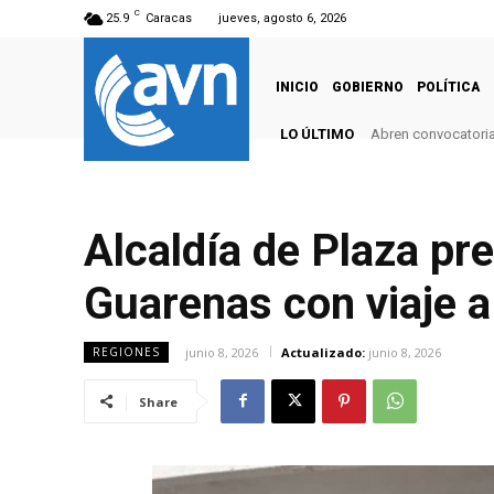
C
25.9
Caracas
jueves, agosto 6, 2026
INICIO
GOBIERNO
POLÍTICA
LO ÚLTIMO
Abren convocatoria
Alcaldía de Plaza pr
Guarenas con viaje a
junio 8, 2026
Actualizado:
junio 8, 2026
REGIONES
Share