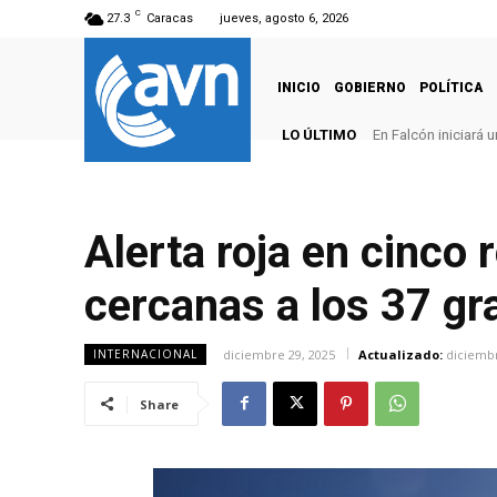
C
27.3
Caracas
jueves, agosto 6, 2026
INICIO
GOBIERNO
POLÍTICA
LO ÚLTIMO
En Falcón iniciará
Alerta roja en cinco
cercanas a los 37 gr
diciembre 29, 2025
Actualizado:
diciembr
INTERNACIONAL
Share