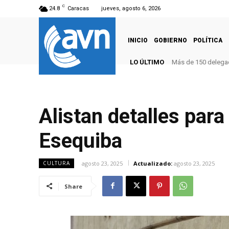
C
24.8
Caracas
jueves, agosto 6, 2026
INICIO
GOBIERNO
POLÍTICA
LO ÚLTIMO
Más de 150 delegad
Alistan detalles para
Esequiba
agosto 23, 2025
Actualizado:
agosto 23, 2025
CULTURA
Share