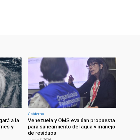
Gobierno
ará a la
Venezuela y OMS evalúan propuesta
rnes y
para saneamiento del agua y manejo
de residuos
agosto 6, 2026