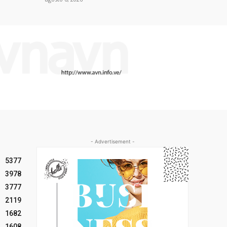
- Advertisement -
5377
3978
3777
2119
1682
1608