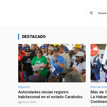
Share
DESTACADO
Regiones
Internaciona
Autoridades inician registro
Más de 1
habitacional en el estado Carabobo
La Haban
Continen
agosto 6, 2026
agosto 6, 202