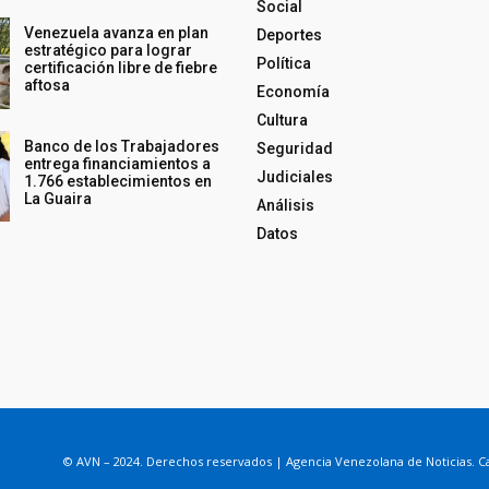
Social
Venezuela avanza en plan
Deportes
estratégico para lograr
Política
certificación libre de fiebre
aftosa
Economía
Cultura
Banco de los Trabajadores
Seguridad
entrega financiamientos a
Judiciales
1.766 establecimientos en
La Guaira
Análisis
Datos
© AVN – 2024. Derechos reservados | Agencia Venezolana de Noticias. Ca