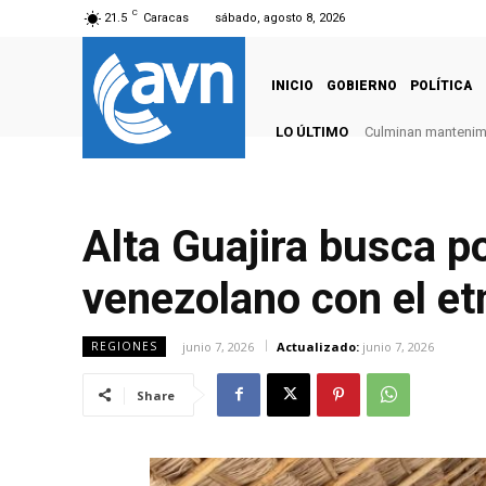
C
21.5
Caracas
sábado, agosto 8, 2026
INICIO
GOBIERNO
POLÍTICA
LO ÚLTIMO
Culminan mantenimie
Alta Guajira busca p
venezolano con el et
junio 7, 2026
Actualizado:
junio 7, 2026
REGIONES
Share