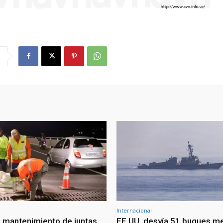
Internacional
 mantenimiento de juntas
EE.UU. desvía 51 buques m