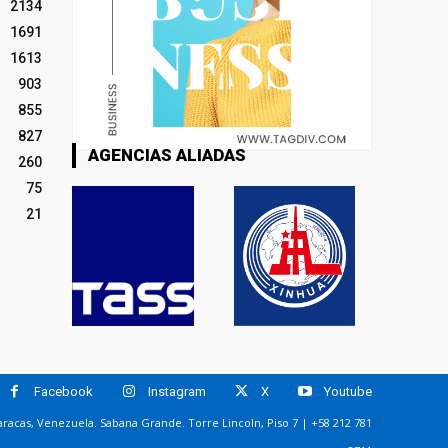
2134
1691
1613
903
855
827
AGENCIAS ALIADAS
260
75
21
Facebook
Instagram
X
Youtube
racas, Venezuela. Sabana Grande. Torre Lincoln, Piso 7 | +58 212 781