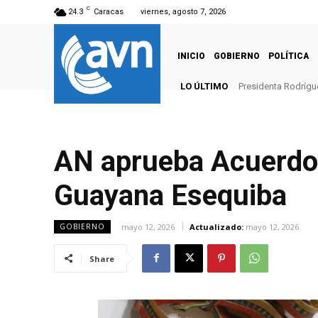
C
24.3
Caracas
viernes, agosto 7, 2026
INICIO
GOBIERNO
POLÍTICA
LO ÚLTIMO
Presidenta Rodrígue
AN aprueba Acuerdo e
Guayana Esequiba
mayo 12, 2026
Actualizado:
mayo 12, 2026
GOBIERNO
Share