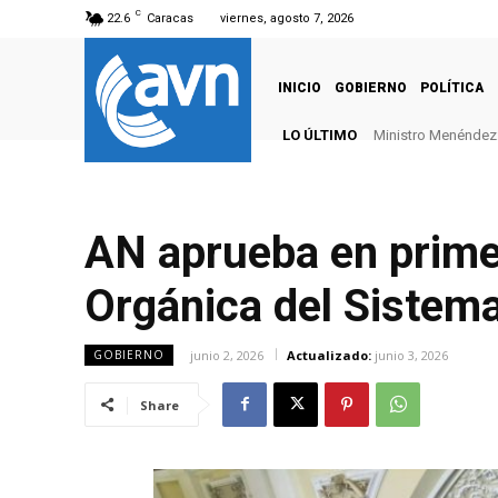
C
22.6
Caracas
viernes, agosto 7, 2026
INICIO
GOBIERNO
POLÍTICA
LO ÚLTIMO
Ministro Menéndez: 
AN aprueba en prime
Orgánica del Sistema
junio 2, 2026
Actualizado:
junio 3, 2026
GOBIERNO
Share