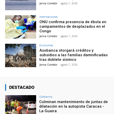
Janna Corredor
-
agosto 7, 2026
Internacional
ONU confirma presencia de ébola en
campamentos de desplazados en el
Congo
Janna Corredor
-
agosto 7, 2026
Economía
Asobanca otorgará créditos y
subsidios a las familias damnificadas
tras doblete sísmico
Janna Corredor
-
agosto 7, 2026
DESTACADO
Gobierno
Culminan mantenimiento de juntas de
dilatación en la autopista Caracas -
La Guaira