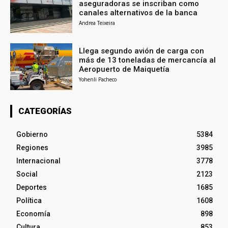
aseguradoras se inscriban como
canales alternativos de la banca
Andrea Teixeira
Llega segundo avión de carga con
más de 13 toneladas de mercancía al
Aeropuerto de Maiquetía
Yohenli Pacheco
CATEGORÍAS
Gobierno
5384
Regiones
3985
Internacional
3778
Social
2123
Deportes
1685
Política
1608
Economía
898
Cultura
853