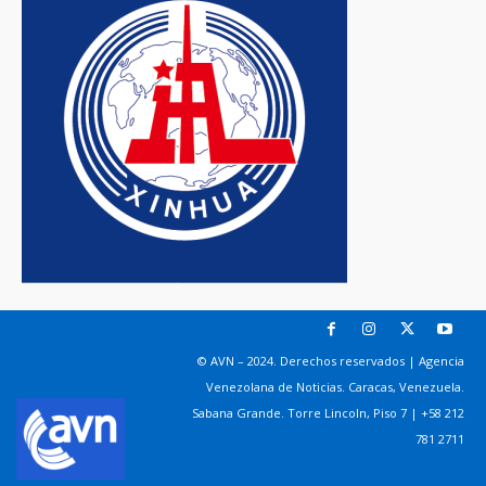
© AVN – 2024. Derechos reservados | Agencia
Venezolana de Noticias. Caracas, Venezuela.
Sabana Grande. Torre Lincoln, Piso 7 | +58 212
781 2711