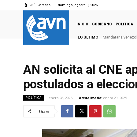
C
25
Caracas
domingo, agosto 9, 2026
INICIO
GOBIERNO
POLÍTICA
LO ÚLTIMO
Mandataria venezola
AN solicita al CNE ap
postulados a eleccio
enero 28, 2025
Actualizado:
enero 29, 2025
POLÍTICA
Share