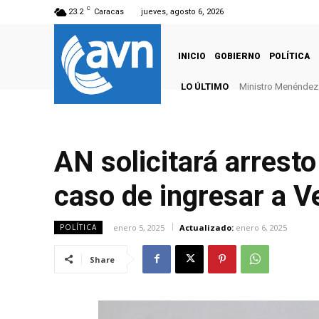
C
23.2
Caracas
jueves, agosto 6, 2026
INICIO
GOBIERNO
POLÍTICA
LO ÚLTIMO
Ministro Menéndez: 
AN solicitará arres
caso de ingresar a V
enero 5, 2025
Actualizado:
enero 6, 2025
POLÍTICA
Share