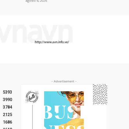
agosto 6, 2026
- Advertisement -
5393
3990
3784
2125
1686