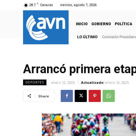
C
28.7
Caracas
viernes, agosto 7, 2026
INICIO
GOBIERNO
POLÍTICA
LO ÚLTIMO
Comisión Presidenci
Presidenta Rod
Arrancó primera etapa
enero 12, 2025
Actualizado:
enero 12, 2025
DEPORTES
Share