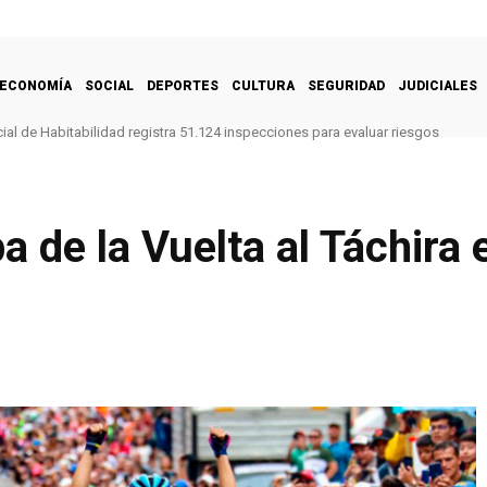
ECONOMÍA
SOCIAL
DEPORTES
CULTURA
SEGURIDAD
JUDICIALES
al de Habitabilidad registra 51.124 inspecciones para evaluar riesgos
ríguez promulga Ley Régimen Especial de Arrendamiento de Inmuebles Destin
 de la Vuelta al Táchira 