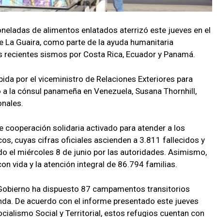
oneladas de alimentos enlatados aterrizó este jueves en el
e La Guaira, como parte de la ayuda humanitaria
os recientes sismos por Costa Rica, Ecuador y Panamá.
ida por el viceministro de Relaciones Exteriores para
o a la cónsul panameña en Venezuela, Susana Thornhill,
onales.
e cooperación solidaria activado para atender a los
s, cuyas cifras oficiales ascienden a 3.811 fallecidos y
do el miércoles 8 de junio por las autoridades. Asimismo,
on vida y la atención integral de 86.794 familias.
l Gobierno ha dispuesto 87 campamentos transitorios
anda. De acuerdo con el informe presentado este jueves
ocialismo Social y Territorial, estos refugios cuentan con