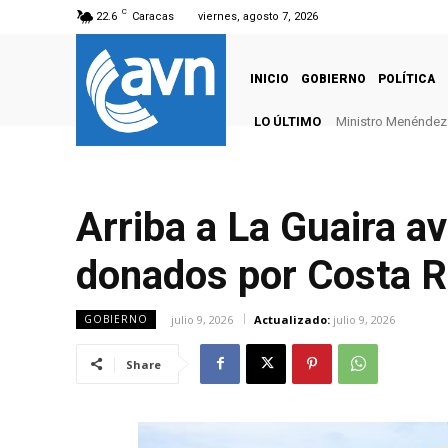
C
22.6
Caracas
viernes, agosto 7, 2026
INICIO
GOBIERNO
POLÍTICA
LO ÚLTIMO
Ministro Menéndez: 
Arriba a La Guaira a
donados por Costa R
julio 9, 2026
Actualizado:
julio 9, 2026
GOBIERNO
Share