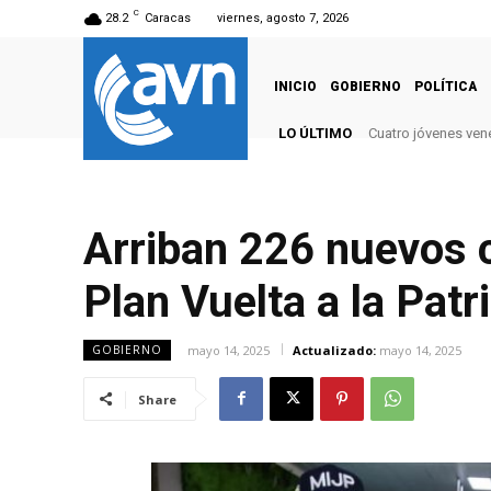
C
28.2
Caracas
viernes, agosto 7, 2026
INICIO
GOBIERNO
POLÍTICA
LO ÚLTIMO
Cuatro jóvenes vene
Arriban 226 nuevos 
Plan Vuelta a la Patr
mayo 14, 2025
Actualizado:
mayo 14, 2025
GOBIERNO
Share