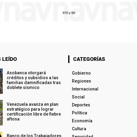
 LEÍDO
CATEGORÍAS
Asobanca otorgará
Gobierno
créditos y subsidios a las
Regiones
familias damnificadas tras
doblete sísmico
Internacional
Social
Venezuela avanza en plan
Deportes
estratégico para lograr
Política
certificación libre de fiebre
aftosa
Economía
Cultura
Banco de los Trabajadores
Seguridad