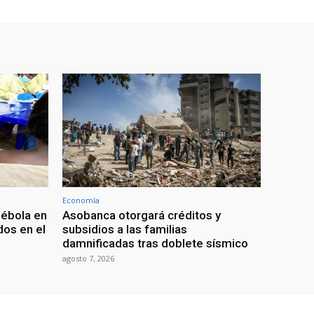
Economía
 ébola en
Asobanca otorgará créditos y
os en el
subsidios a las familias
damnificadas tras doblete sísmico
agosto 7, 2026