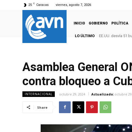
C
25
Caracas
viernes, agosto 7, 2026
INICIO
GOBIERNO
POLÍTICA
LO ÚLTIMO
EE.UU. desvía 51 b
Asamblea General ON
contra bloqueo a Cu
octubre 29, 2024
Actualizado:
octubre 29
INTERNACIONAL
Share