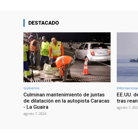
DESTACADO
Gobierno
Internaciona
Culminan mantenimiento de juntas
EE.UU. d
de dilatación en la autopista Caracas
tras rean
- La Guaira
agosto 7, 202
agosto 7, 2026