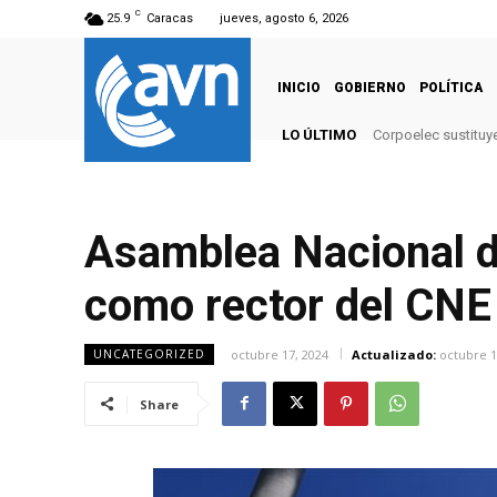
C
25.9
Caracas
jueves, agosto 6, 2026
INICIO
GOBIERNO
POLÍTICA
LO ÚLTIMO
Corpoelec sustituy
Asamblea Nacional de
como rector del CNE
octubre 17, 2024
Actualizado:
octubre 1
UNCATEGORIZED
Share