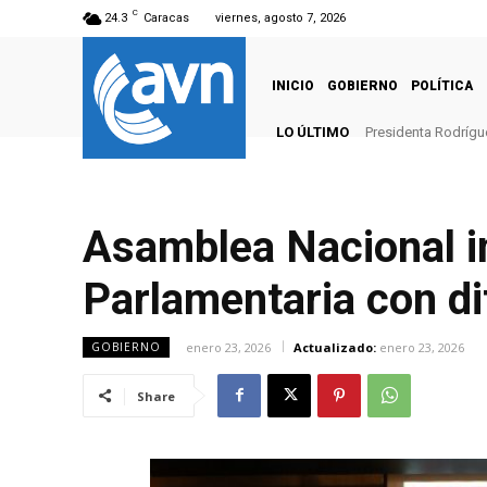
C
24.3
Caracas
viernes, agosto 7, 2026
INICIO
GOBIERNO
POLÍTICA
LO ÚLTIMO
Presidenta Rodrígue
Asamblea Nacional i
Parlamentaria con di
enero 23, 2026
Actualizado:
enero 23, 2026
GOBIERNO
Share