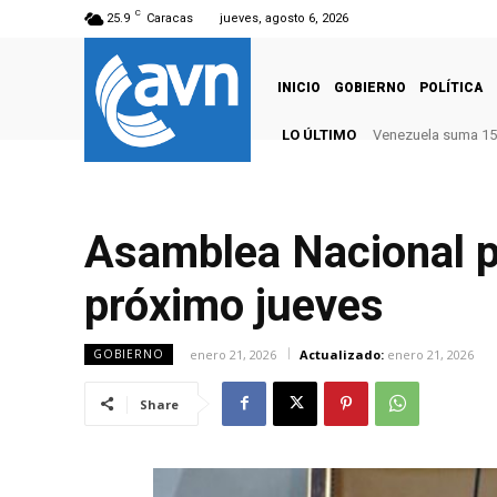
C
25.9
Caracas
jueves, agosto 6, 2026
INICIO
GOBIERNO
POLÍTICA
LO ÚLTIMO
Venezuela suma 15
Asamblea Nacional pr
próximo jueves
enero 21, 2026
Actualizado:
enero 21, 2026
GOBIERNO
Share