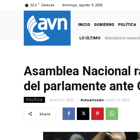
C
22.6
Caracas
domingo, agosto 9, 2026
INICIO
GOBIERNO
POLÍTICA
LO ÚLTIMO
Mandataria venezola
Asamblea Nacional r
del parlamente ante
enero 21, 2025
Actualizado:
enero 21, 2025
POLÍTICA
Share