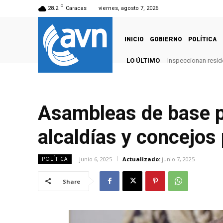
C
28.2
Caracas
viernes, agosto 7, 2026
INICIO
GOBIERNO
POLÍTICA
LO ÚLTIMO
Inspeccionan reside
Asambleas de base p
alcaldías y concejos
junio 6, 2025
Actualizado:
junio 7, 2025
POLÍTICA
Share