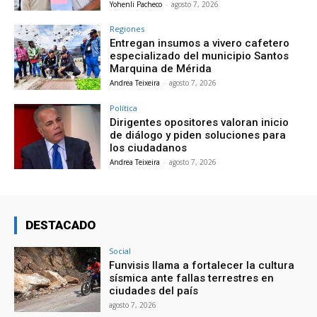
Yohenli Pacheco
-
agosto 7, 2026
Regiones
Entregan insumos a vivero cafetero
especializado del municipio Santos
Marquina de Mérida
Andrea Teixeira
-
agosto 7, 2026
Política
Dirigentes opositores valoran inicio
de diálogo y piden soluciones para
los ciudadanos
Andrea Teixeira
-
agosto 7, 2026
DESTACADO
Social
Funvisis llama a fortalecer la cultura
sísmica ante fallas terrestres en
ciudades del país
agosto 7, 2026