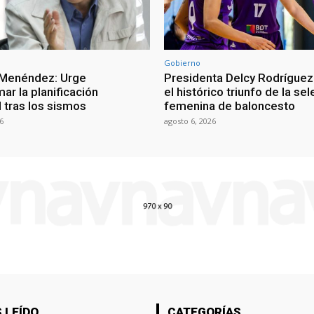
Gobierno
 Menéndez: Urge
Presidenta Delcy Rodríguez
ar la planificación
el histórico triunfo de la se
al tras los sismos
femenina de baloncesto
6
agosto 6, 2026
 LEÍDO
CATEGORÍAS