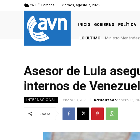
C
26.1
Caracas
viernes, agosto 7, 2026
INICIO
GOBIERNO
POLÍTICA
LO ÚLTIMO
Ministro Menéndez: 
Asesor de Lula asegu
internos de Venezue
enero 13, 2025
Actualizado:
enero 13, 20
INTERNACIONAL
Share