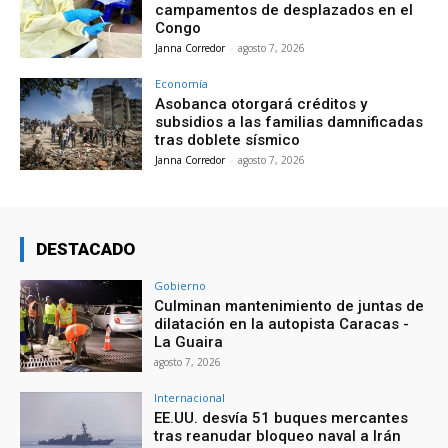
campamentos de desplazados en el
Congo
Janna Corredor
-
agosto 7, 2026
Economía
Asobanca otorgará créditos y
subsidios a las familias damnificadas
tras doblete sísmico
Janna Corredor
-
agosto 7, 2026
DESTACADO
Gobierno
Culminan mantenimiento de juntas de
dilatación en la autopista Caracas -
La Guaira
agosto 7, 2026
Internacional
EE.UU. desvía 51 buques mercantes
tras reanudar bloqueo naval a Irán