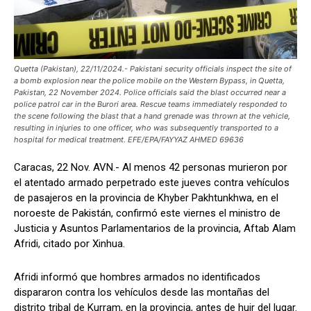
Quetta (Pakistan), 22/11/2024.- Pakistani security officials inspect the site of
a bomb explosion near the police mobile on the Western Bypass, in Quetta,
Pakistan, 22 November 2024. Police officials said the blast occurred near a
police patrol car in the Burori area. Rescue teams immediately responded to
the scene following the blast that a hand grenade was thrown at the vehicle,
resulting in injuries to one officer, who was subsequently transported to a
hospital for medical treatment. EFE/EPA/FAYYAZ AHMED 69636
Caracas, 22 Nov. AVN.- Al menos 42 personas murieron por
el atentado armado perpetrado este jueves contra vehículos
de pasajeros en la provincia de Khyber Pakhtunkhwa, en el
noroeste de Pakistán, confirmó este viernes el ministro de
Justicia y Asuntos Parlamentarios de la provincia, Aftab Alam
Afridi, citado por Xinhua.
Afridi informó que hombres armados no identificados
dispararon contra los vehículos desde las montañas del
distrito tribal de Kurram, en la provincia, antes de huir del lugar.