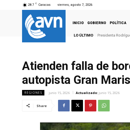
C
28.7
Caracas
viernes, agosto 7, 2026
INICIO
GOBIERNO
POLÍTICA
LO ÚLTIMO
Presidenta Rodrígu
Atienden falla de bor
autopista Gran Mari
junio 15, 2026
Actualizado:
junio 15, 2026
REGIONES
Share