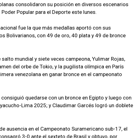
olanas consolidaron su posición en diversos escenarios
l Poder Popular para el Deporte este lunes.
nacional fue la que más medallas aportó con sus
 Bolivarianos, con 49 de oro, 40 plata y 49 de bronce
ple salto mundial y siete veces campeona, Yulimar Rojas,
amen del orbe de Tokio, y la pugilista olímpica en París
 primera venezolana en ganar bronce en el campeonato
ar consiguió quedarse con un bronce en Egipto y luego con
Ayacucho-Lima 2025; y Claudimar Garcés logró un doblete
s de ausencia en el Campeonato Suramericano sub-17, el
onsagró 3-0 ante el sexteto de Brasil y obtuvo, por