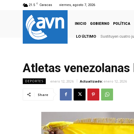
C
21.5
Caracas
viernes, agosto 7, 2026
INICIO
GOBIERNO
POLÍTICA
LO ÚLTIMO
Sustituyen cuatro j
Atletas venezolanas 
enero 12, 2026
Actualizado:
enero 12, 2026
DEPORTES
Share